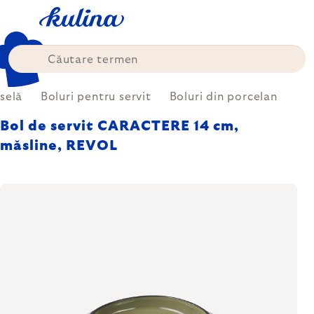
Treci
la
conținut
selă
Boluri pentru servit
Boluri din porcelan
Bol de servit CARACTERE 14 cm,
măsline, REVOL