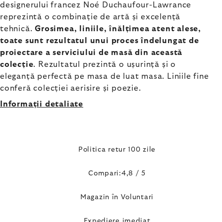
designerului francez Noé Duchaufour-Lawrance
reprezintă o combinație de artă și excelență
tehnică.
Grosimea, liniile, înălțimea atent alese,
toate sunt rezultatul unui proces îndelungat de
proiectare a serviciului de masă din această
colecție
. Rezultatul prezintă o ușurință și o
eleganță perfectă pe masa de luat masa. Liniile fine
conferă colecției aerisire și poezie.
Informaţii detaliate
Politica retur 100 zile
Compari:4,8 / 5
Magazin în Voluntari
Expediere imediat