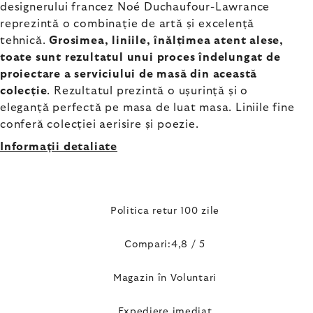
designerului francez Noé Duchaufour-Lawrance
reprezintă o combinație de artă și excelență
tehnică.
Grosimea, liniile, înălțimea atent alese,
toate sunt rezultatul unui proces îndelungat de
proiectare a serviciului de masă din această
colecție
. Rezultatul prezintă o ușurință și o
eleganță perfectă pe masa de luat masa. Liniile fine
conferă colecției aerisire și poezie.
Informaţii detaliate
Politica retur 100 zile
Compari:4,8 / 5
Magazin în Voluntari
Expediere imediat