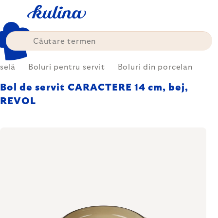
Treci
la
conținut
selă
Boluri pentru servit
Boluri din porcelan
Bol de servit CARACTERE 14 cm, bej,
REVOL