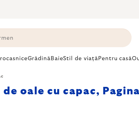
trocasnice
Grădină
Baie
Stil de viață
Pentru casă
Ou
ac
i de oale cu capac
, Pagin