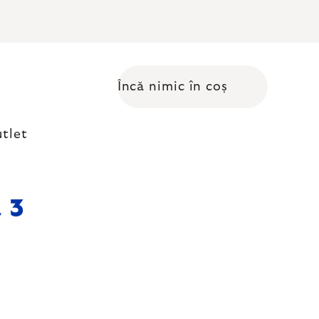
Încă nimic în coș
Coş de cumpărături
tlet
a 3