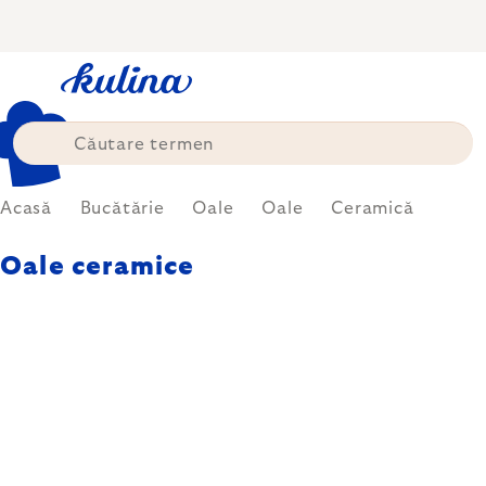
Treci
la
conținut
Acasă
Bucătărie
Oale
Oale
Ceramică
Oale ceramice