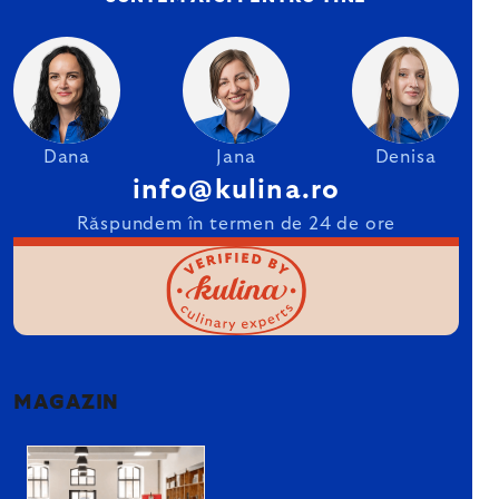
Dana
Jana
Denisa
info@kulina.ro
Răspundem în termen de 24 de ore
MAGAZIN