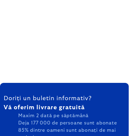
SUBSOL
Doriți un buletin informativ?
Vă oferim livrare gratuită
Maxim 2 dată pe săptămână
Deja 177 000 de persoane sunt abonate
85% dintre oameni sunt abonați de mai