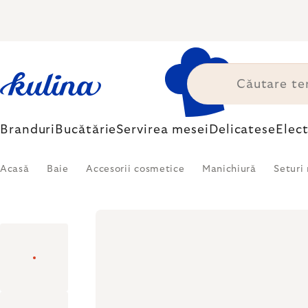
Treci
la
conținut
Branduri
Bucătărie
Servirea mesei
Delicatese
Elec
Acasă
Baie
Accesorii cosmetice
Manichiură
Seturi