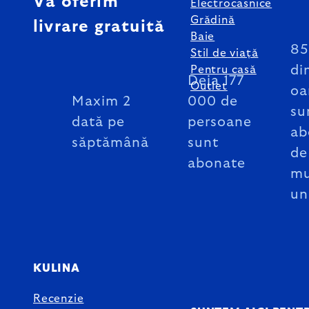
Vă oferim
Electrocasnice
Grădină
livrare gratuită
Baie
8
Stil de viață
di
Pentru casă
Deja 177
Outlet
oa
Maxim 2
000 de
su
dată pe
persoane
ab
săptămână
sunt
de
abonate
mu
un
KULINA
Recenzie