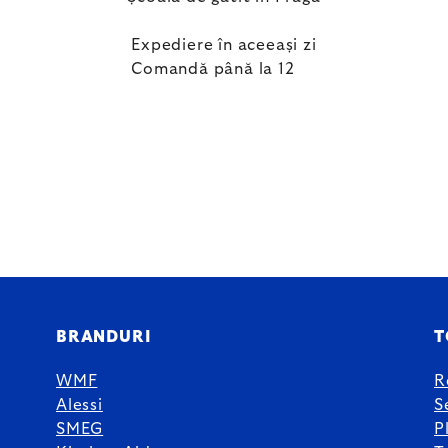
Expediere în aceeași zi
Comandă până la 12
BRANDURI
T
WMF
R
Alessi
S
SMEG
P