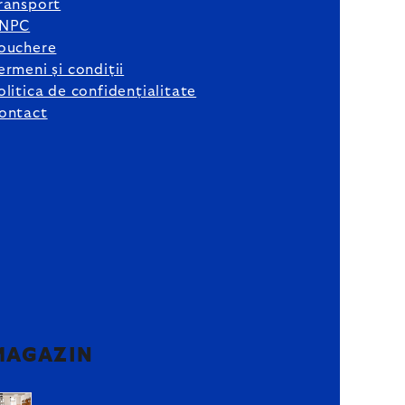
ransport
NPC
ouchere
ermeni și condiții
olitica de confidențialitate
ontact
MAGAZIN