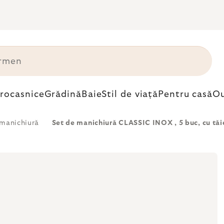
trocasnice
Grădină
Baie
Stil de viață
Pentru casă
Ou
 manichiură
Set de manichiură CLASSIC INOX , 5 buc, cu tăie