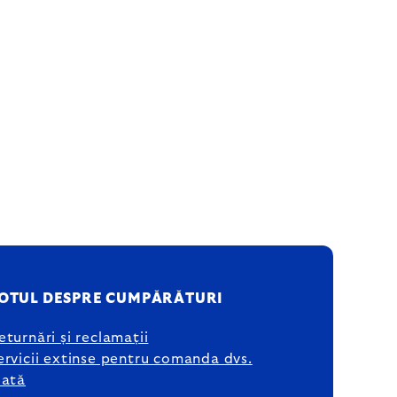
OTUL DESPRE CUMPĂRĂTURI
eturnări și reclamații
ervicii extinse pentru comanda dvs.
lată