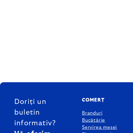
SUBSOL
COMERȚ
Doriți un
buletin
Branduri
Bucătărie
informativ?
Servirea mesei