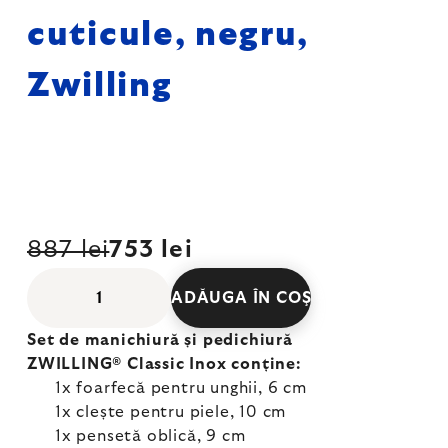
cuticule, negru,
Zwilling
887 lei
753 lei
ADĂUGA ÎN COŞ
Set de manichiură și pedichiură
ZWILLING® Classic Inox conține:
1x foarfecă pentru unghii, 6 cm
1x clește pentru piele, 10 cm
1x pensetă oblică, 9 cm