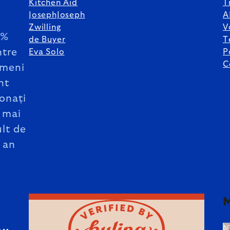
Kitchen Aid
T
JosephJoseph
A
Zwilling
V
5%
de Buyer
T
ntre
Eva Solo
P
C
meni
nt
onați
 mai
lt de
 an