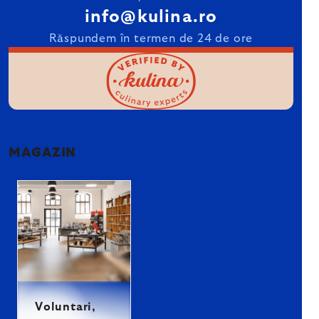
info@kulina.ro
Răspundem în termen de 24 de ore
MAGAZIN
Voluntari,