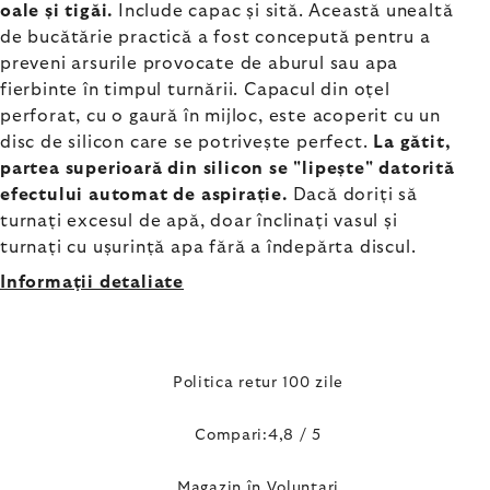
oale și tigăi.
Include capac și sită. Această unealtă
de bucătărie practică a fost concepută pentru a
preveni arsurile provocate de aburul sau apa
fierbinte în timpul turnării. Capacul din oțel
perforat, cu o gaură în mijloc, este acoperit cu un
disc de silicon care se potrivește perfect.
La gătit,
partea superioară din silicon se "lipește" datorită
efectului automat de aspirație.
Dacă doriți să
turnați excesul de apă, doar înclinați vasul și
turnați cu ușurință apa fără a îndepărta discul.
Informaţii detaliate
Politica retur 100 zile
Compari:4,8 / 5
Magazin în Voluntari