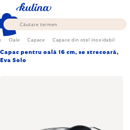
Treci
la
conținut
e
Oale
Capace
Capace din oțel inoxidabil
Capac pentru oală 16 cm, se strecoară,
Eva Solo