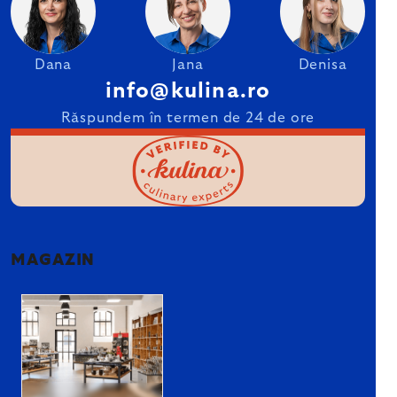
Dana
Jana
Denisa
info@kulina.ro
Răspundem în termen de 24 de ore
MAGAZIN