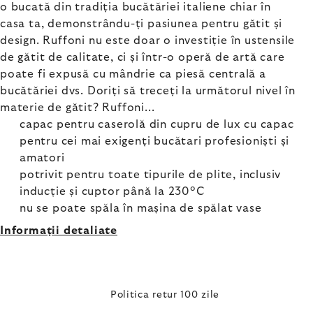
o bucată din tradiția bucătăriei italiene chiar în
casa ta, demonstrându-ți pasiunea pentru gătit și
design. Ruffoni nu este doar o investiție în ustensile
de gătit de calitate, ci și într-o operă de artă care
poate fi expusă cu mândrie ca piesă centrală a
bucătăriei dvs. Doriți să treceți la următorul nivel în
materie de gătit? Ruffoni...
capac pentru caserolă din cupru de lux cu capac
pentru cei mai exigenți bucătari profesioniști și
amatori
potrivit pentru toate tipurile de plite, inclusiv
inducție și cuptor până la 230°C
nu se poate spăla în mașina de spălat vase
Informaţii detaliate
Politica retur 100 zile