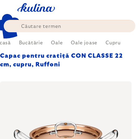
Treci
la
conținut
casă
Bucătărie
Oale
Oale joase
Cupru
Capac pentru cratiță CON CLASSE 22
cm, cupru, Ruffoni