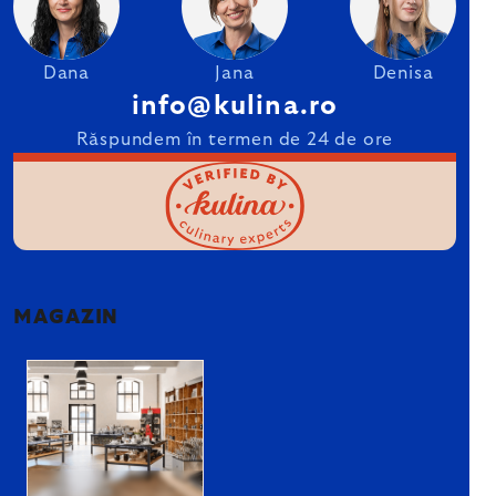
Dana
Jana
Denisa
info@kulina.ro
Răspundem în termen de 24 de ore
MAGAZIN