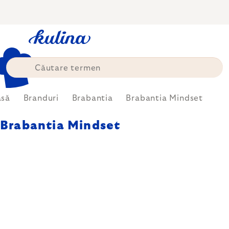
Treci
la
conținut
asă
Branduri
Brabantia
Brabantia Mindset
Brabantia Mindset