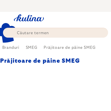
Treci
la
conținut
Branduri
SMEG
Prăjitoare de pâine SMEG
Prăjitoare de pâine SMEG