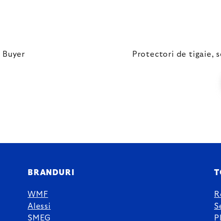
e Buyer
Protectori de tigaie, 
BRANDURI
T
WMF
R
Alessi
S
SMEG
P