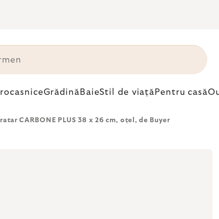
trocasnice
Grădină
Baie
Stil de viață
Pentru casă
Ou
gratar CARBONE PLUS 38 x 26 cm, oțel, de Buyer