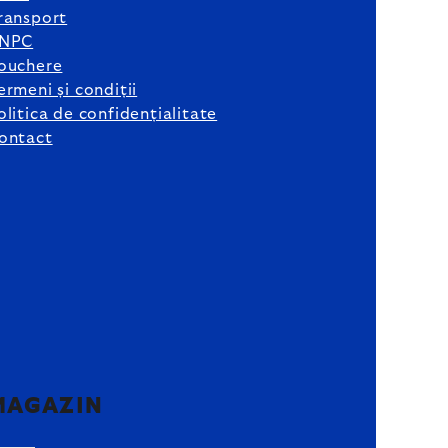
ransport
NPC
ouchere
ermeni și condiții
olitica de confidențialitate
ontact
MAGAZIN