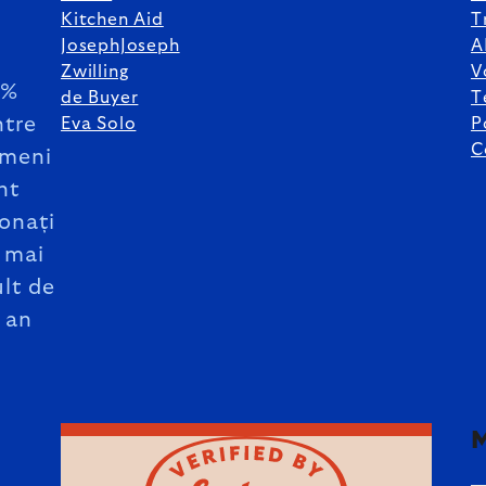
Kitchen Aid
T
JosephJoseph
A
Zwilling
V
5%
de Buyer
T
ntre
Eva Solo
P
C
meni
nt
onați
 mai
lt de
 an