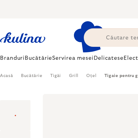
Treci
la
conținut
Branduri
Bucătărie
Servirea mesei
Delicatese
Elec
Acasă
Bucătărie
Tigăi
Grill
Oțel
Tigaie pentru 