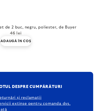
set de 2 buc, negru, poliester, de Buyer
46 lei
ADAUGĂ ÎN COŞ
OTUL DESPRE CUMPĂRĂTURI
eturnări și reclamații
ervicii extinse pentru comanda dvs.
lată