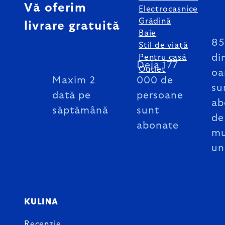
Vă oferim
Electrocasnice
Grădină
livrare gratuită
Baie
8
Stil de viață
di
Pentru casă
Deja 177
Outlet
oa
Maxim 2
000 de
su
dată pe
persoane
ab
săptămână
sunt
de
abonate
mu
un
KULINA
Recenzie