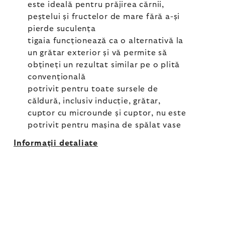
este ideală pentru prăjirea cărnii,
peștelui și fructelor de mare fără a-și
pierde suculența
tigaia funcționează ca o alternativă la
un grătar exterior și vă permite să
obțineți un rezultat similar pe o plită
convențională
potrivit pentru toate sursele de
căldură, inclusiv inducție, grătar,
cuptor cu microunde și cuptor, nu este
potrivit pentru mașina de spălat vase
Informaţii detaliate