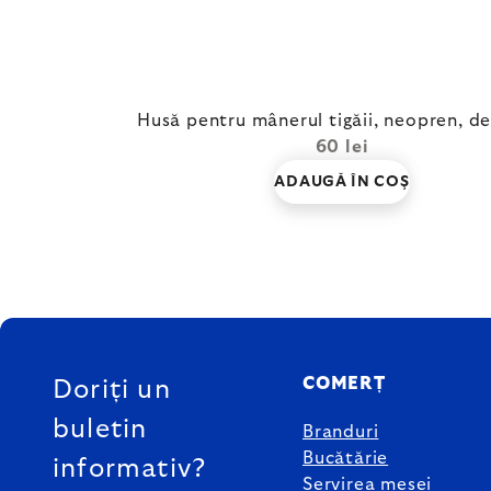
Husă pentru mânerul tigăii, neopren, d
60 lei
ADAUGĂ ÎN COŞ
SUBSOL
COMERȚ
Doriți un
buletin
Branduri
Bucătărie
informativ?
Servirea mesei