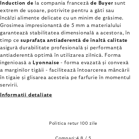
Induction de
la compania franceză
de Buyer
sunt
extrem de ușoare, potrivite pentru a găti sau
încălzi alimente delicate cu un minim de grăsime.
Grosimea impresionantă de 5 mm a materialului
garantează stabilitatea dimensională a acestora, în
timp ce
suprafața antiaderentă de înaltă calitate
asigură durabilitate profesională și performanță
antiaderentă optimă în utilizarea zilnică. Forma
ingenioasă a
Lyonnaise
- forma evazată și convexă
a marginilor tigăii - facilitează întoarcerea mâncării
în tigaie și glisarea acesteia pe farfurie în momentul
servirii.
Informaţii detaliate
Politica retur 100 zile
Compari:4,8 / 5