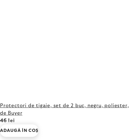
Protectori de tigaie, set de 2 buc, negru, poliester,
de Buyer
46 lei
ADAUGĂ ÎN COŞ