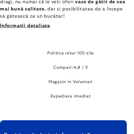
dragi, nu numai că le veți oferi
vase de gătit de cea
mai bună calitate
, dar și posibilitatea de a începe
să gătească ca un bucătar!
Informaţii detaliate
Politica retur 100 zile
Compari:4,8 / 5
Magazin în Voluntari
Expediere imediat
SUBSOL