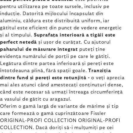
pentru utilizarea pe toate sursele, inclusiv pe
inducție. Datorită mijlocului încapsulat din
aluminiu, căldura este distribuită uniform, iar
gătitul este eficient din punct de vedere energetic
și al timpului.
Suprafața interioară a tigăii este
perfect netedă
și ușor de curățat. Cu ajutorul
paharului de măsurare integrat
puteți ține
evidența numărului de porții pe care le gătiți.
Legătura dintre partea inferioară și pereți este
întotdeauna plină, fără spații goale.
Tranziția
dintre fund și pereți este rotunjită -
o veți aprecia
mai ales atunci când amestecați conținuturi dense,
când este necesar să urmați întreaga circumferință
a vasului de gătit cu aragazul.
Oferim o gamă largă de variante de mărime și tip
care formează o gamă cuprinzătoare Fissler
ORIGINAL-PROFI COLLECTION ORIGINAL-PROFI
COLLECTION. Dacă doriți să-i mulțumiți pe cei