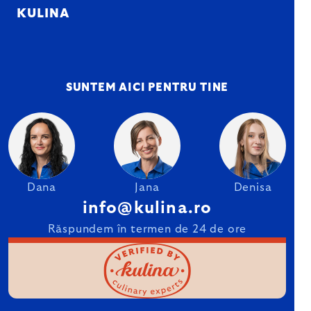
KULINA
SUNTEM AICI PENTRU TINE
Dana
Jana
Denisa
info@kulina.ro
Răspundem în termen de 24 de ore