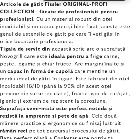
Articole de gătit Fissler ORIGINAL-PROFI
COLLECTION
-
făcute de profesioniști pentru
profesioniști
. Cu un material robust din oțel
inoxidabil și un capac greu și bine fixat, acesta este
genul de ustensile de gătit pe care îl veți găsi în
orice bucătărie profesională.
Tigaia de servit din
această serie are o suprafață
Novogrill care este
ideală pentru a frige
carne,
pește, legume și chiar fructe. Are margini înalte și
un
capac în formă de cupolă
care menține un
mediu ideal de gătit în tigaie. Este fabricat din oțel
inoxidabil 18/10 (până la 90% din acest oțel
provine din surse reciclate), foarte ușor de curățat,
igienic și extrem de rezistent la coroziune.
Suprafața semi-mată este perfect netedă și
rezistă la amprente și pete de apă
. Cele două
mânere practice și ergonomice cu finisaj lustruit
rămân reci
pe tot parcursul procesului de gătit.
Baza perfect plată a Cookstar
este potrivită