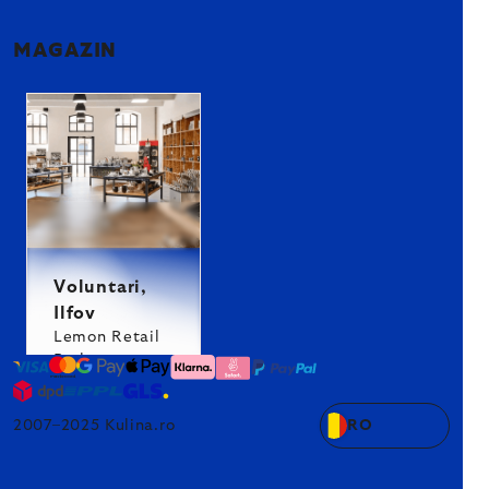
MAGAZIN
Voluntari,
Ilfov
Lemon Retail
Park
2007–2025 Kulina.ro
RO