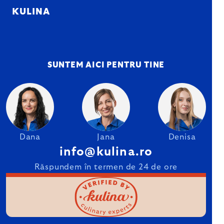
KULINA
SUNTEM AICI PENTRU TINE
Dana
Jana
Denisa
info@kulina.ro
Răspundem în termen de 24 de ore