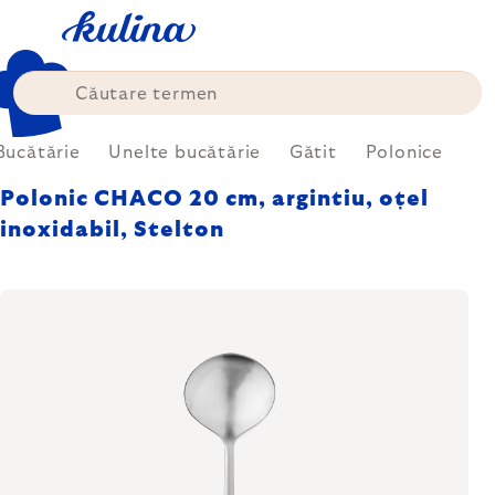
Treci
la
conținut
Bucătărie
Unelte bucătărie
Gătit
Polonice
Polonic CHACO 20 cm, argintiu, oțel
inoxidabil, Stelton