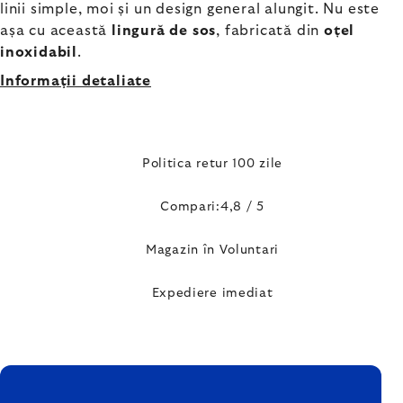
linii simple, moi și un design general alungit. Nu este
așa cu această
lingură de sos
, fabricată din
oțel
inoxidabil
.
Informaţii detaliate
Politica retur 100 zile
Compari:4,8 / 5
Magazin în Voluntari
Expediere imediat
SUBSOL