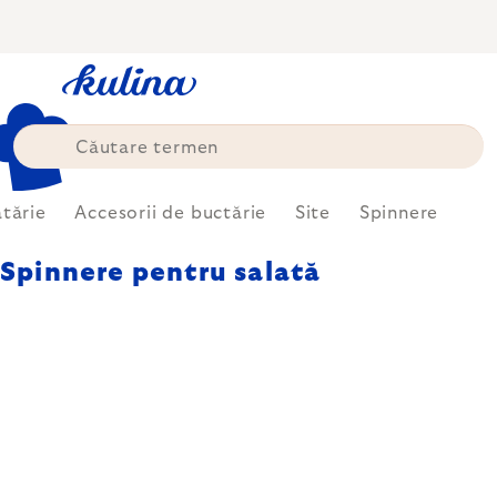
Treci
la
conținut
tărie
Accesorii de buctărie
Site
Spinnere
Spinnere pentru salată