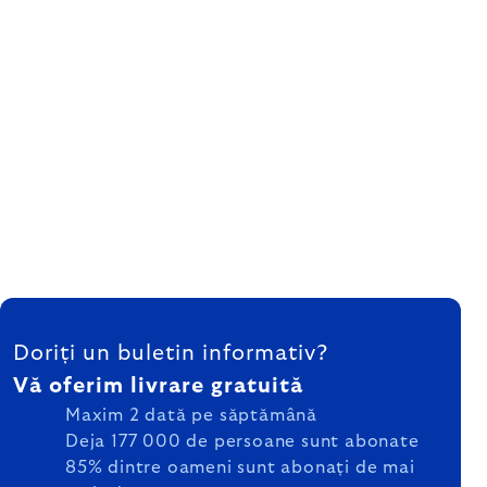
SUBSOL
Doriți un buletin informativ?
Vă oferim livrare gratuită
Maxim 2 dată pe săptămână
Deja 177 000 de persoane sunt abonate
85% dintre oameni sunt abonați de mai