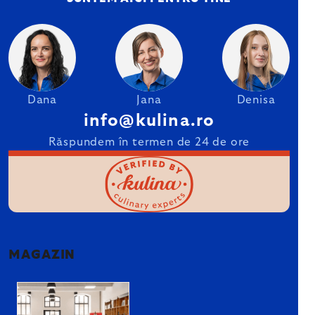
Dana
Jana
Denisa
info@kulina.ro
Răspundem în termen de 24 de ore
MAGAZIN