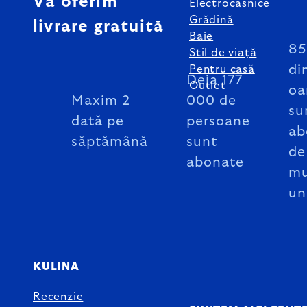
Vă oferim
Electrocasnice
Grădină
livrare gratuită
Baie
8
Stil de viață
di
Pentru casă
Deja 177
Outlet
oa
Maxim 2
000 de
su
dată pe
persoane
ab
săptămână
sunt
de
abonate
mu
un
KULINA
Recenzie