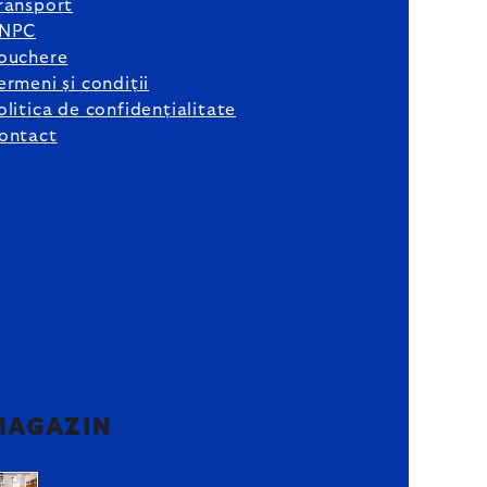
ransport
NPC
ouchere
ermeni și condiții
olitica de confidențialitate
ontact
MAGAZIN