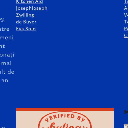
Kitchen Aid
T
JosephJoseph
A
Zwilling
V
5%
de Buyer
T
ntre
Eva Solo
P
C
meni
nt
onați
 mai
lt de
 an