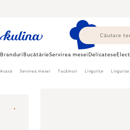
Treci
la
conținut
Branduri
Bucătărie
Servirea mesei
Delicatese
Elec
Acasă
Servirea mesei
Tacâmuri
Lingurițe
Lingurițe