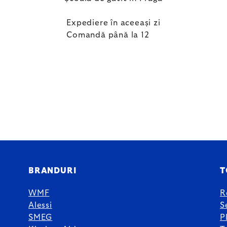
Expediere în aceeași zi
Comandă până la 12
BRANDURI
T
WMF
R
Alessi
S
SMEG
P