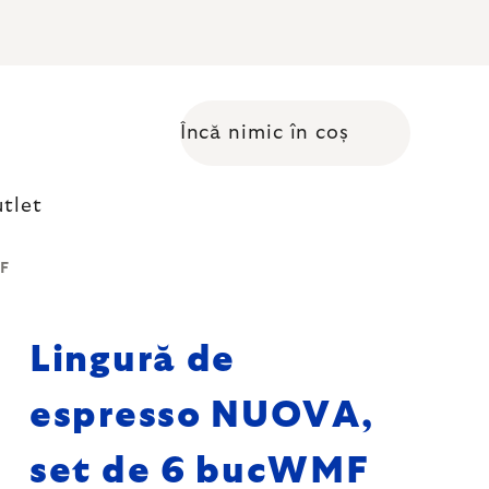
Încă nimic în coș
Coş de cumpărături
tlet
MF
Lingură de
espresso NUOVA,
set de 6 bucWMF