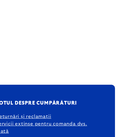
OTUL DESPRE CUMPĂRĂTURI
eturnări și reclamații
ervicii extinse pentru comanda dvs.
lată