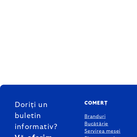
SUBSOL
COMERȚ
Doriți un
buletin
Branduri
Bucătărie
informativ?
Servirea mesei