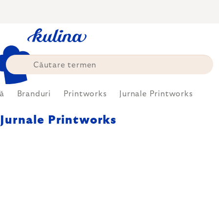
Treci
la
conținut
ă
Branduri
Printworks
Jurnale Printworks
Jurnale Printworks