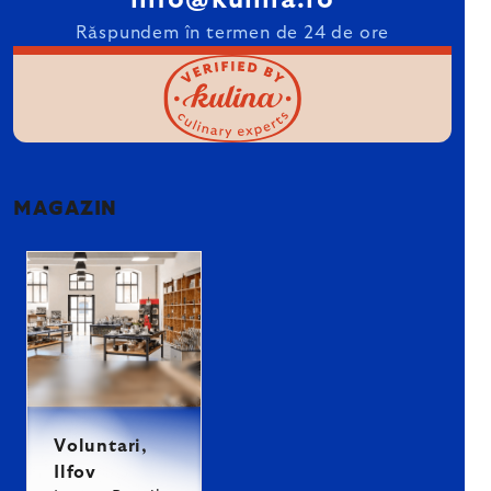
info@kulina.ro
Răspundem în termen de 24 de ore
MAGAZIN
Voluntari,
Ilfov