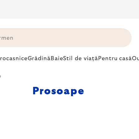
trocasnice
Grădină
Baie
Stil de viață
Pentru casă
Ou
e
Prosoape