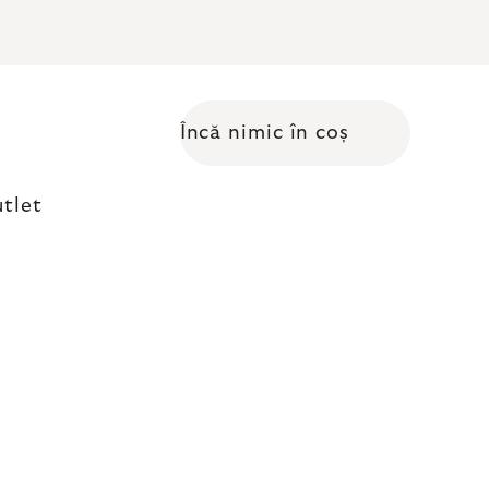
Încă nimic în coș
Coş de cumpărături
tlet