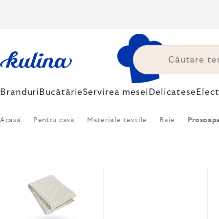
Treci
la
conținut
Branduri
Bucătărie
Servirea mesei
Delicatese
Elec
Acasă
Pentru casă
Materiale textile
Baie
Prosoap