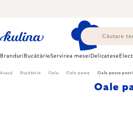
Treci
la
conținut
Branduri
Bucătărie
Servirea mesei
Delicatese
Elec
Acasă
Bucătărie
Oale
Oale paste
Oale paste potri
Oale pa