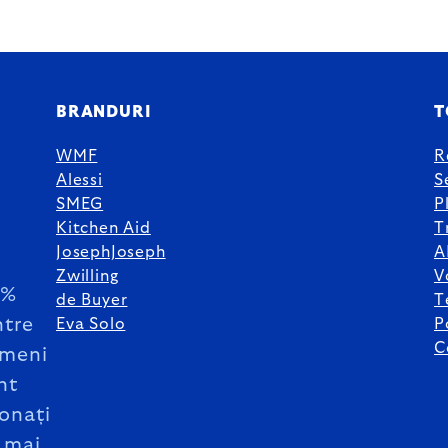
BRANDURI
T
WMF
R
Alessi
S
SMEG
P
Kitchen Aid
T
JosephJoseph
A
Zwilling
V
5%
de Buyer
T
ntre
Eva Solo
P
C
meni
nt
onați
 mai