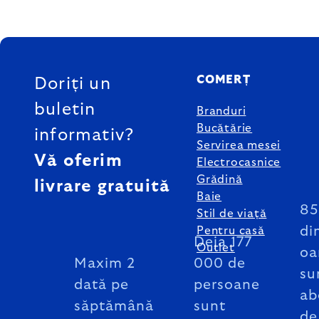
SUBSOL
COMERȚ
Doriți un
buletin
Branduri
Bucătărie
informativ?
Servirea mesei
Vă oferim
Electrocasnice
Grădină
livrare gratuită
Baie
8
Stil de viață
di
Pentru casă
Deja 177
Outlet
oa
Maxim 2
000 de
su
dată pe
persoane
ab
săptămână
sunt
de