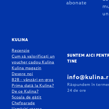
abonate
mu
un
KULINA
Recenzie
SUNTEM AICI PENT
Cum să valorificați un
TINE
voucher cadou Kulina
Kulina magazin
Despre noi
info@kulina.
B2B - vânzări en-gros
Răspundem în terme
Prima dată la Kulina?
24 de ore
De ce Kulina?
Școala de gătit
Chefparade