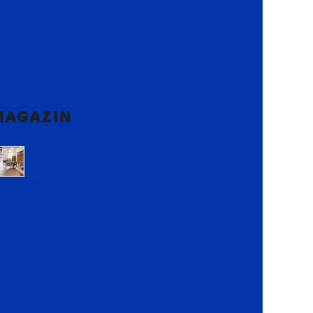
MAGAZIN
Voluntari,
Ilfov
Lemon
Retail
Park