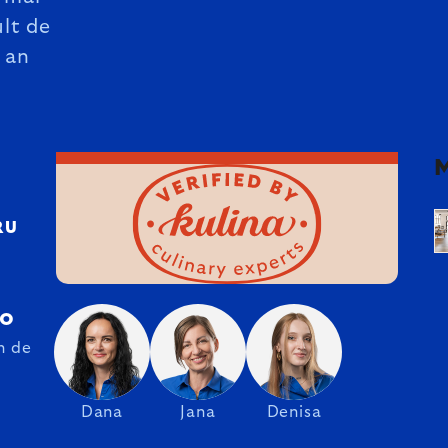
lt de
 an
RU
ro
n de
Dana
Jana
Denisa