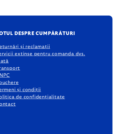
OTUL DESPRE CUMPĂRĂTURI
eturnări și reclamații
ervicii extinse pentru comanda dvs.
lată
ransport
NPC
ouchere
ermeni și condiții
olitica de confidențialitate
ontact