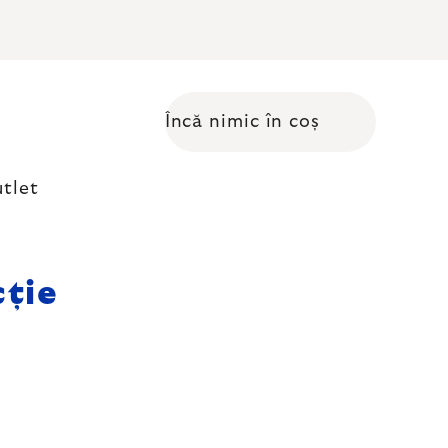
Încă nimic în coș
Coş de cumpărături
tlet
cție