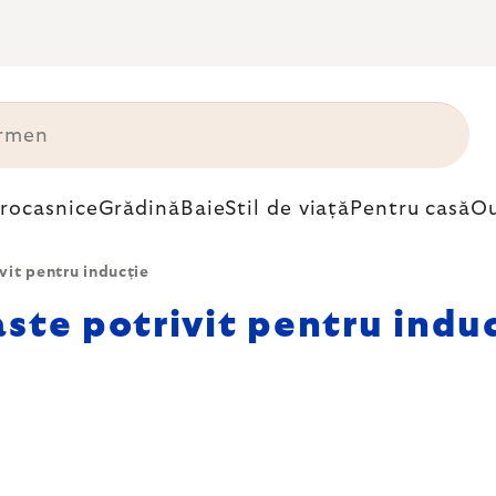
trocasnice
Grădină
Baie
Stil de viață
Pentru casă
Ou
vit pentru inducție
ste potrivit pentru indu