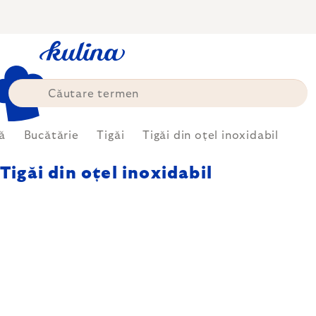
Treci
la
conținut
ă
Bucătărie
Tigăi
Tigăi din oțel inoxidabil
Tigăi din oțel inoxidabil