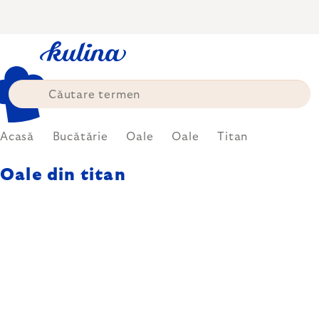
Treci
la
conținut
Acasă
Bucătărie
Oale
Oale
Titan
Oale din titan