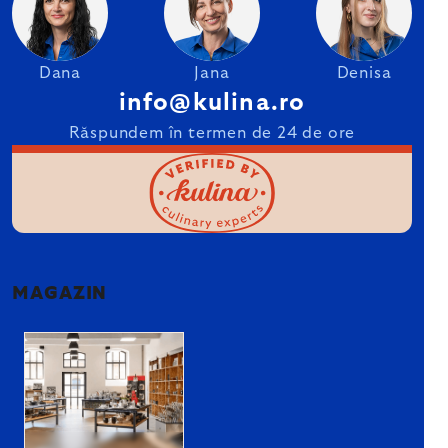
Dana
Jana
Denisa
info@kulina.ro
Răspundem în termen de 24 de ore
MAGAZIN