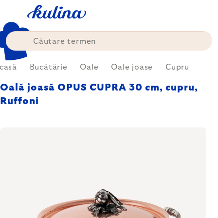
Treci
la
conținut
casă
Bucătărie
Oale
Oale joase
Cupru
Oală joasă OPUS CUPRA 30 cm, cupru,
Ruffoni