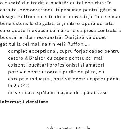
o bucată din tradiția bucătăriei italiene chiar în
casa ta, demonstrându-ți pasiunea pentru gătit și
design. Ruffoni nu este doar o investiție în cele mai
bune ustensile de gătit, ci și într-o operă de artă
care poate fi expusă cu mândrie ca piesă centrală a
bucătăriei dumneavoastră. Doriți să vă duceți
gătitul la cel mai înalt nivel? Ruffoni...
complet excepțional, cupru forjat capac pentru
caserolă Braiser cu capac pentru cei mai
exigenți bucătari profesioniști și amatori
potrivit pentru toate tipurile de plite, cu
excepția inducției, potrivit pentru cuptor până
la 230°C
nu se poate spăla în mașina de spălat vase
Informaţii detaliate
Politica retur 100 zile