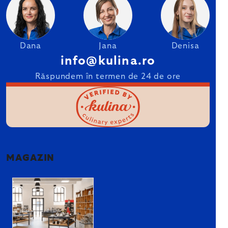
Dana
Jana
Denisa
info@kulina.ro
Răspundem în termen de 24 de ore
MAGAZIN