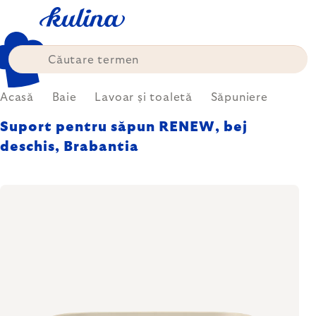
Treci
la
conținut
Acasă
Baie
Lavoar și toaletă
Săpuniere
Suport pentru săpun RENEW, bej
deschis, Brabantia