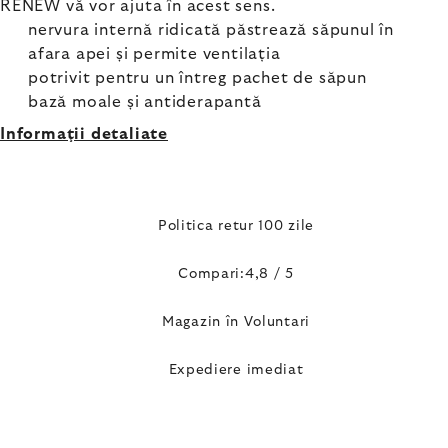
RENEW vă vor ajuta în acest sens.
nervura internă ridicată păstrează săpunul în
afara apei și permite ventilația
potrivit pentru un întreg pachet de săpun
bază moale și antiderapantă
Informaţii detaliate
Politica retur 100 zile
Compari:4,8 / 5
Magazin în Voluntari
Expediere imediat