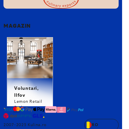
MAGAZIN
Voluntari,
Ilfov
Lemon Retail
Park
2007–2025 Kulina.ro
RO