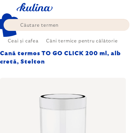
Treci
la
conținut
i
Ceai și cafea
Căni termice pentru călătorie
Cană termos TO GO CLICK 200 ml, alb
cretă, Stelton