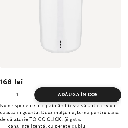
168 lei
ADĂUGA ÎN COŞ
Nu ne spune ce ai țipat când ți s-a vărsat cafeaua
ceașcă în geantă. Doar mulțumește-ne pentru cană
de călătorie TO GO CLICK. Și gata.
cană inteligentă, cu perete dublu