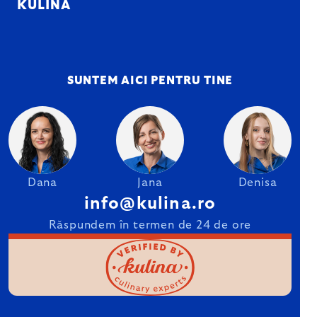
KULINA
SUNTEM AICI PENTRU TINE
Dana
Jana
Denisa
info@kulina.ro
Răspundem în termen de 24 de ore