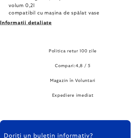
volum 0,2l
compatibil cu mașina de spălat vase
Informaţii detaliate
Politica retur 100 zile
Compari:4,8 / 5
Magazin în Voluntari
Expediere imediat
SUBSOL
Doriți un buletin informativ?