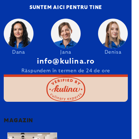
SUNTEM AICI PENTRU TINE
Dana
Jana
Denisa
info@kulina.ro
Răspundem în termen de 24 de ore
MAGAZIN