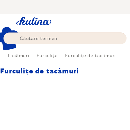
Treci
la
conținut
Tacâmuri
Furculițe
Furculițe de tacâmuri
Furculițe de tacâmuri