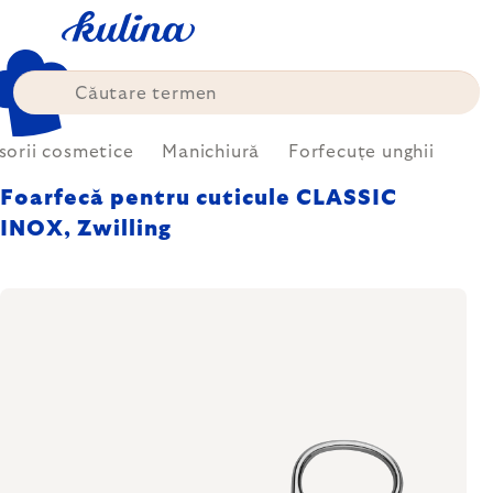
Treci
la
conținut
sorii cosmetice
Manichiură
Forfecuțe unghii
Foarfecă pentru cuticule CLASSIC
INOX, Zwilling