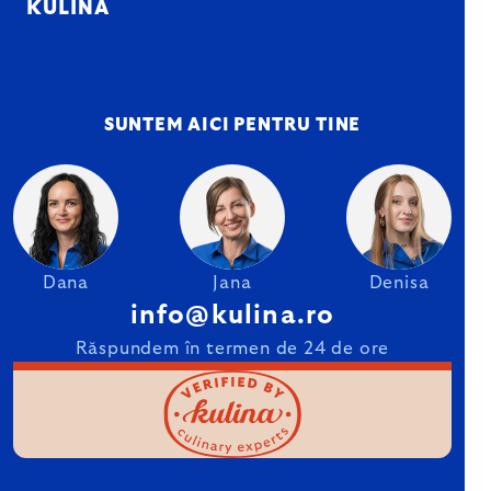
KULINA
SUNTEM AICI PENTRU TINE
Dana
Jana
Denisa
info@kulina.ro
Răspundem în termen de 24 de ore