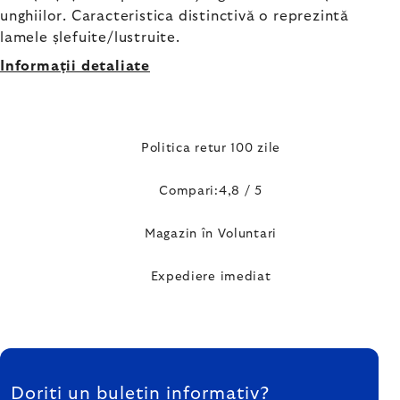
unghiilor. Caracteristica distinctivă o reprezintă
lamele șlefuite/lustruite.
Informaţii detaliate
Politica retur 100 zile
Compari:4,8 / 5
Magazin în Voluntari
Expediere imediat
SUBSOL
Doriți un buletin informativ?