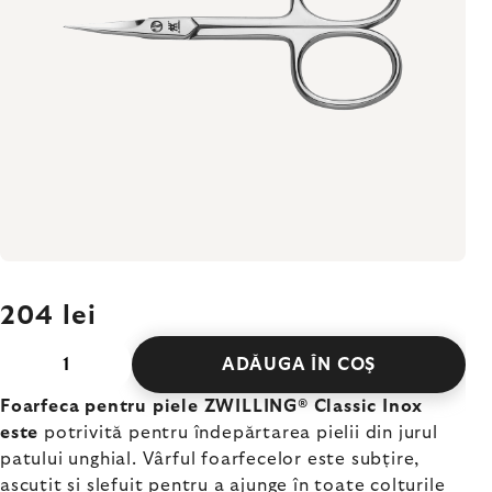
204 lei
ADĂUGA ÎN COŞ
Foarfeca pentru piele ZWILLING® Classic Inox
este
potrivită pentru îndepărtarea pielii din jurul
patului unghial. Vârful foarfecelor este subțire,
ascuțit și șlefuit pentru a ajunge în toate colțurile