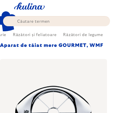
Treci
la
conținut
ărie
Răzători și feliatoare
Răzători de legume
Aparat de tăiat mere GOURMET, WMF