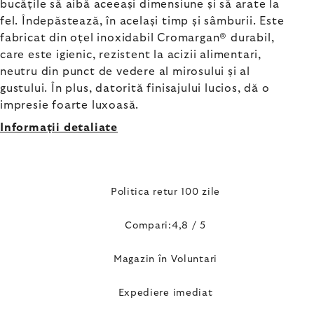
bucățile să aibă aceeași dimensiune și să arate la
fel. Îndepăstează, în același timp și sâmburii. Este
fabricat din oțel inoxidabil Cromargan® durabil,
care este igienic, rezistent la acizii alimentari,
neutru din punct de vedere al mirosului și al
gustului. În plus, datorită finisajului lucios, dă o
impresie foarte luxoasă.
Informaţii detaliate
Politica retur 100 zile
Compari:4,8 / 5
Magazin în Voluntari
Expediere imediat