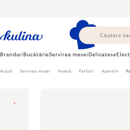
Treci
la
conținut
Branduri
Bucătărie
Servirea mesei
Delicatese
Elec
Acasă
Servirea mesei
Veselă
Farfurii
Aperitiv
F