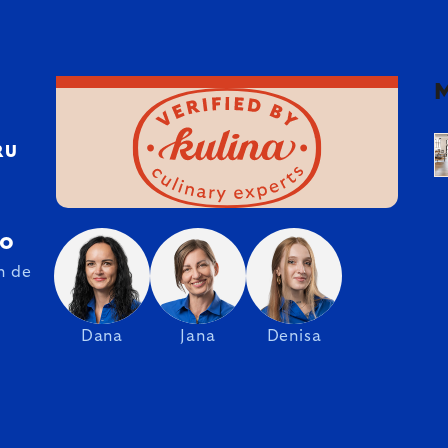
RU
ro
n de
Dana
Jana
Denisa