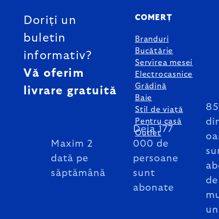
COMERȚ
Doriți un
buletin
Branduri
Bucătărie
informativ?
Servirea mesei
Vă oferim
Electrocasnice
Grădină
livrare gratuită
Baie
8
Stil de viață
di
Pentru casă
Deja 177
Outlet
oa
Maxim 2
000 de
su
dată pe
persoane
ab
săptămână
sunt
de
abonate
mu
un