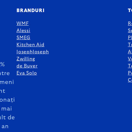
BRANDURI
T
WMF
R
Alessi
S
SMEG
P
Kitchen Aid
T
JosephJoseph
A
Zwilling
V
5%
de Buyer
T
ntre
Eva Solo
P
C
meni
nt
onați
 mai
lt de
 an