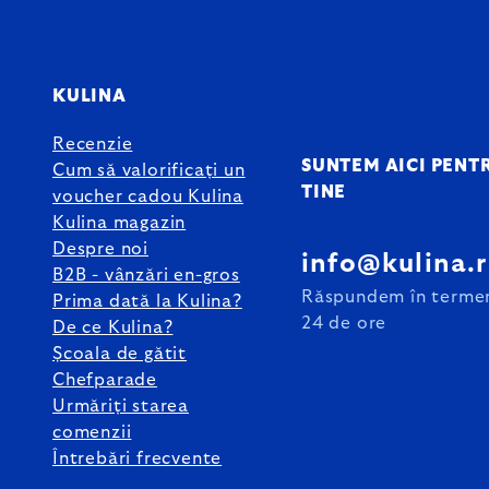
KULINA
Recenzie
SUNTEM AICI PENT
Cum să valorificați un
TINE
voucher cadou Kulina
Kulina magazin
Despre noi
info@kulina.
B2B - vânzări en-gros
Răspundem în terme
Prima dată la Kulina?
24 de ore
De ce Kulina?
Școala de gătit
Chefparade
Urmăriți starea
comenzii
Întrebări frecvente