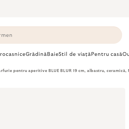
trocasnice
Grădină
Baie
Stil de viață
Pentru casă
Ou
arfurie pentru aperitive BLUE BLUR 19 cm, albastru, ceramică, 