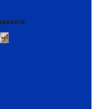
MAGAZIN
Voluntari,
Ilfov
Lemon
Retail
Park