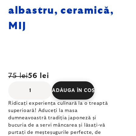
albastru, ceramică,
MIJ
75 lei
56 lei
ADĂUGA ÎN COŞ
Ridicați experiența culinară la o treaptă
superioară! Aduceți la masa
dumneavoastră tradiția japoneză și
bucuria de a servi mâncarea și lăsați-vă
purtați de meșteșugurile perfecte, de