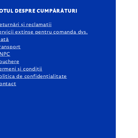
OTUL DESPRE CUMPĂRĂTURI
eturnări și reclamații
ervicii extinse pentru comanda dvs.
lată
ransport
NPC
ouchere
ermeni și condiții
olitica de confidențialitate
ontact