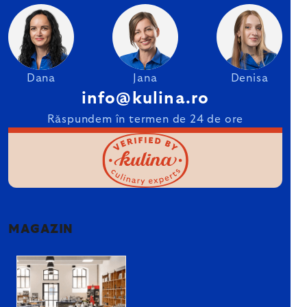
Dana
Jana
Denisa
info@kulina.ro
Răspundem în termen de 24 de ore
MAGAZIN