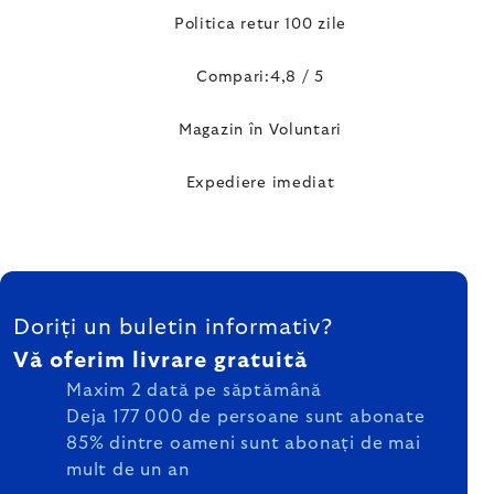
Politica retur 100 zile
Compari:4,8 / 5
Magazin în Voluntari
Expediere imediat
SUBSOL
Doriți un buletin informativ?
Vă oferim livrare gratuită
Maxim 2 dată pe săptămână
Deja 177 000 de persoane sunt abonate
85% dintre oameni sunt abonați de mai
mult de un an