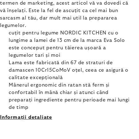
termen de marketing, acest articol vă va dovedi că
vă înșelați. Este la fel de ascuțit ca cel mai bun
sarcasm al tău, dar mult mai util la prepararea
legumelor.
cuțit pentru legume NORDIC KITCHEN cu o
lungime a lamei de 13 cm de la marca Eva Solo
este conceput pentru tăierea ușoară a
legumelor tari și moi
Lama este fabricată din 67 de straturi de
damascen 10Cr15CoMoV oțel, ceea ce asigură o
calitate excepțională
Mânerul ergonomic din ratan stă ferm și
confortabil în mână chiar și atunci când
preparați ingrediente pentru perioade mai lungi
de timp
Informaţii detaliate