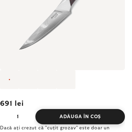
691 lei
ADĂUGA ÎN COŞ
Dacă ați crezut că "cuțit grozav" este doar un