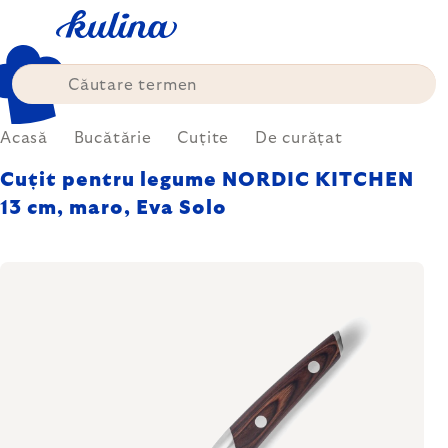
Treci
la
conținut
Acasă
Bucătărie
Cuțite
De curățat
Cuțit pentru legume NORDIC KITCHEN
13 cm, maro, Eva Solo