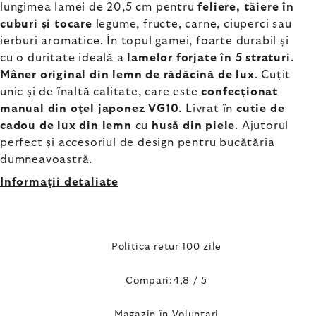
lungimea lamei de 20,5 cm pentru
feliere, tăiere în
cuburi și tocare
legume, fructe, carne, ciuperci sau
ierburi aromatice. În topul gamei, foarte durabil și
cu o duritate ideală a
lamelor forjate în 5 straturi
.
Mâner original din lemn de rădăcină de lux
. Cuțit
unic și de înaltă calitate, care este
confecționat
manual din oțel japonez VG10
. Livrat în
cutie de
cadou de lux din lemn
cu
husă din piele
. Ajutorul
perfect și accesoriul de design pentru bucătăria
dumneavoastră.
Informaţii detaliate
Politica retur 100 zile
Compari:4,8 / 5
Magazin în Voluntari