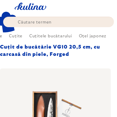
Treci
la
conținut
ie
Cuțite
Cuțitele bucătarului
Oțel japonez
Cuțit de bucătărie VG10 20,5 cm, cu
carcasă din piele, Forged