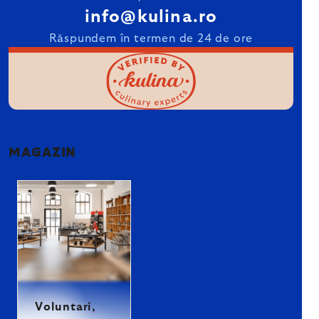
info@kulina.ro
Răspundem în termen de 24 de ore
MAGAZIN
Voluntari,