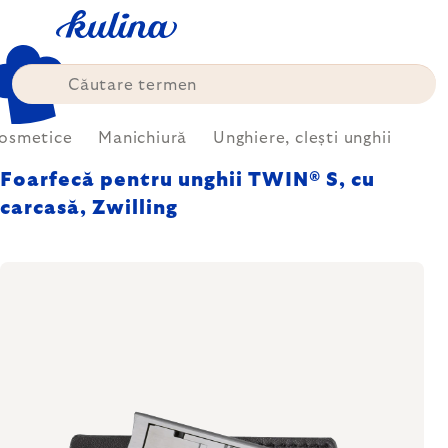
Treci
la
conținut
cosmetice
Manichiură
Unghiere, clești unghii
Foarfecă pentru unghii TWIN® S, cu
carcasă, Zwilling