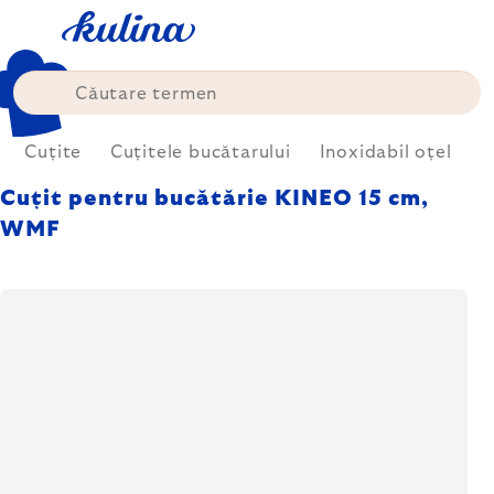
Treci
la
conținut
Cuțite
Cuțitele bucătarului
Inoxidabil oțel
Cuțit pentru bucătărie KINEO 15 cm,
WMF