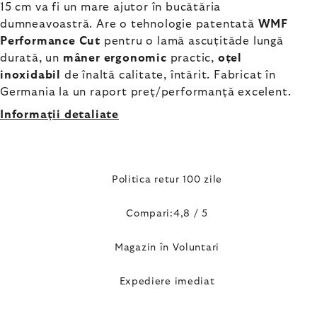
15 cm va fi un mare ajutor în bucătăria
dumneavoastră. Are o tehnologie patentată
WMF
Performance Cut
pentru o lamă ascuțităde lungă
durată, un
mâner ergonomic
practic,
oțel
inoxidabil
de înaltă calitate, întărit. Fabricat în
Germania la un raport preț/performanță excelent.
Informaţii detaliate
Politica retur 100 zile
Compari:4,8 / 5
Magazin în Voluntari
Expediere imediat