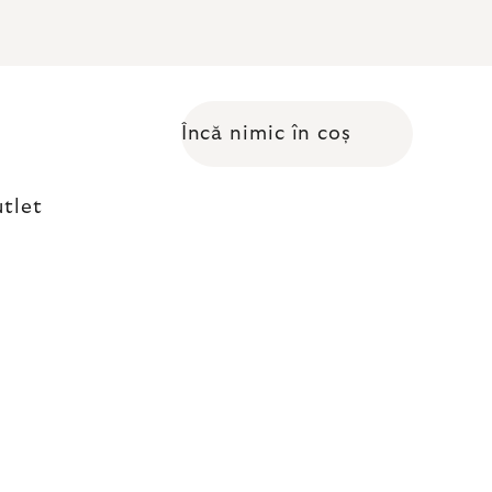
Încă nimic în coș
Coş de cumpărături
tlet