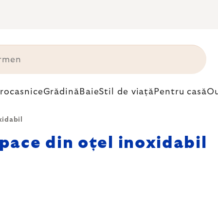
trocasnice
Grădină
Baie
Stil de viață
Pentru casă
Ou
xidabil
pace din oțel inoxidabil