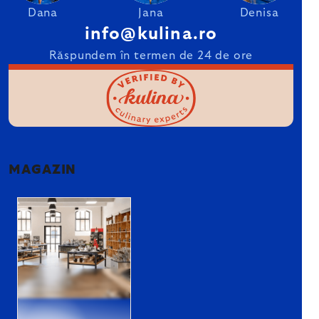
Dana
Jana
Denisa
info@kulina.ro
Răspundem în termen de 24 de ore
MAGAZIN