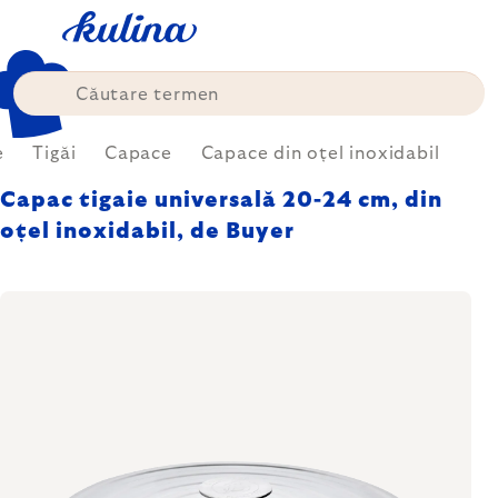
Treci
la
conținut
e
Tigăi
Capace
Capace din oțel inoxidabil
Capac tigaie universală 20-24 cm, din
oțel inoxidabil, de Buyer