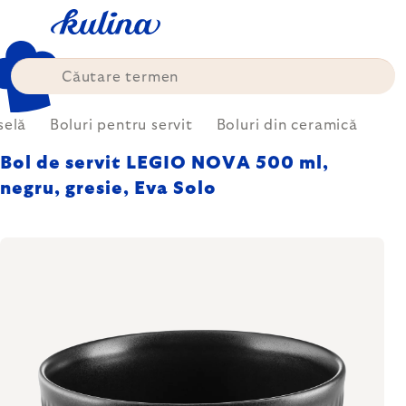
Treci
la
conținut
selă
Boluri pentru servit
Boluri din ceramică
Bol de servit LEGIO NOVA 500 ml,
negru, gresie, Eva Solo