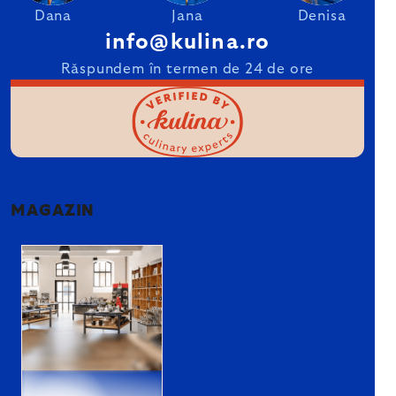
Dana
Jana
Denisa
info@kulina.ro
Răspundem în termen de 24 de ore
MAGAZIN