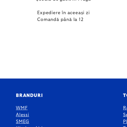
Expediere în aceeași zi
Comandă până la 12
BRANDURI
T
WMF
R
Alessi
S
SMEG
P