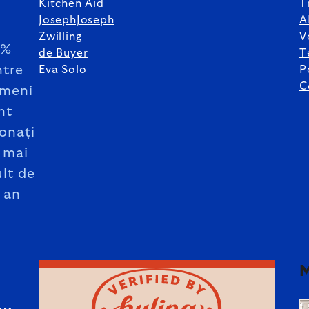
Kitchen Aid
T
JosephJoseph
A
Zwilling
V
5%
de Buyer
T
ntre
Eva Solo
P
C
meni
nt
onați
 mai
lt de
 an