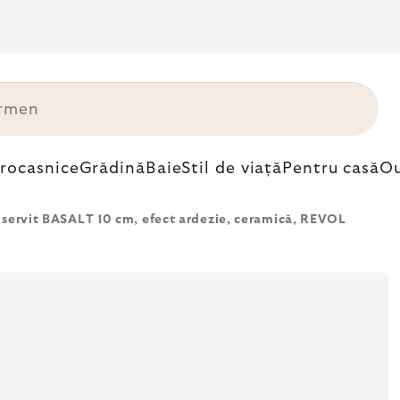
trocasnice
Grădină
Baie
Stil de viață
Pentru casă
Ou
 servit BASALT 10 cm, efect ardezie, ceramică, REVOL