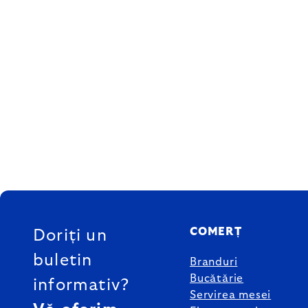
SUBSOL
COMERȚ
Doriți un
buletin
Branduri
Bucătărie
informativ?
Servirea mesei