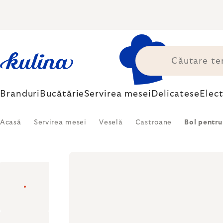
Treci
la
conținut
Branduri
Bucătărie
Servirea mesei
Delicatese
Elec
Acasă
Servirea mesei
Veselă
Castroane
Bol pentru