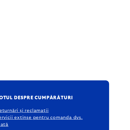
OTUL DESPRE CUMPĂRĂTURI
eturnări și reclamații
ervicii extinse pentru comanda dvs.
lată