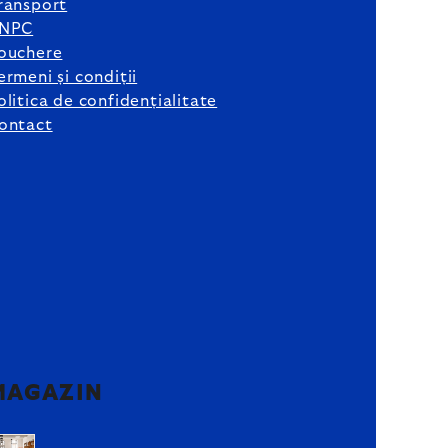
ransport
NPC
ouchere
ermeni și condiții
olitica de confidențialitate
ontact
MAGAZIN