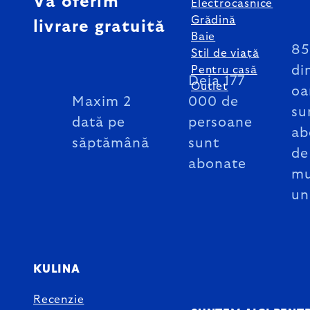
Vă oferim
Electrocasnice
Grădină
livrare gratuită
Baie
8
Stil de viață
di
Pentru casă
Deja 177
Outlet
oa
Maxim 2
000 de
su
dată pe
persoane
ab
săptămână
sunt
de
abonate
mu
un
KULINA
Recenzie