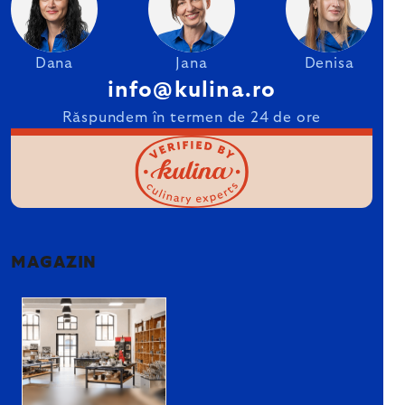
Dana
Jana
Denisa
info@kulina.ro
Răspundem în termen de 24 de ore
MAGAZIN