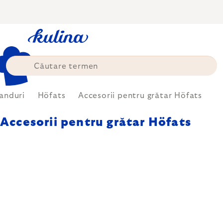
Treci
la
conținut
anduri
Höfats
Accesorii pentru grătar Höfats
Accesorii pentru grătar Höfats