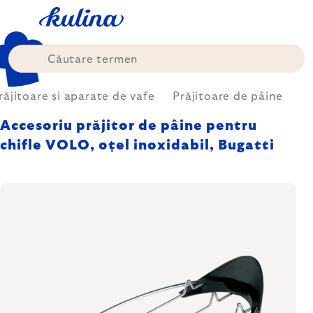
Treci
la
conținut
răjitoare și aparate de vafe
Prăjitoare de pâine
Accesoriu prăjitor de pâine pentru
chifle VOLO, oțel inoxidabil, Bugatti