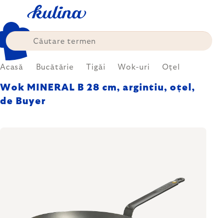
Treci
la
conținut
Acasă
Bucătărie
Tigăi
Wok-uri
Oțel
Wok MINERAL B 28 cm, argintiu, oțel,
de Buyer