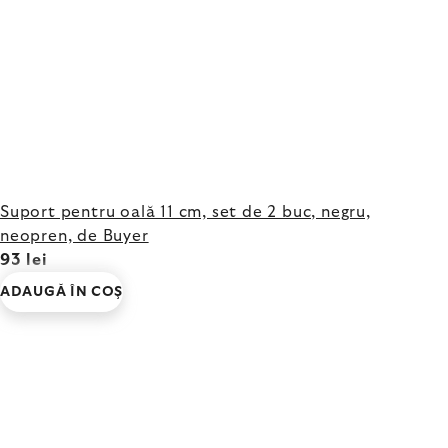
Suport pentru oală 11 cm, set de 2 buc, negru,
neopren, de Buyer
93 lei
ADAUGĂ ÎN COŞ