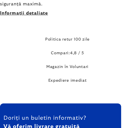
siguranță maximă.
Informaţii detaliate
Politica retur 100 zile
Compari:4,8 / 5
Magazin în Voluntari
Expediere imediat
SUBSOL
Doriți un buletin informativ?
Vă oferim livrare gratuită