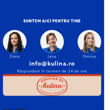
SUNTEM AICI PENTRU TINE
Dana
Jana
Denisa
info@kulina.ro
Răspundem în termen de 24 de ore