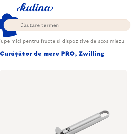
Treci
la
conținut
upe mici pentru fructe și dispozitive de scos miezul
Curățător de mere PRO, Zwilling