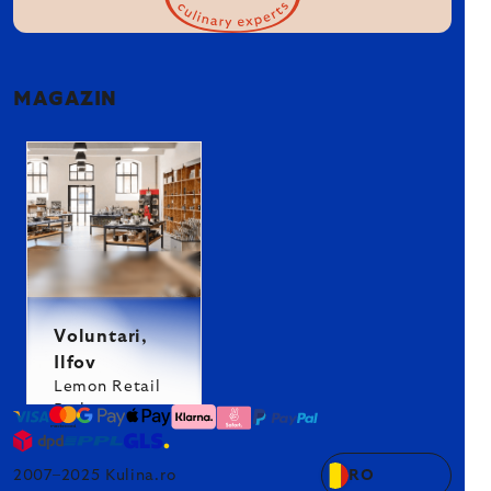
MAGAZIN
Voluntari,
Ilfov
Lemon Retail
Park
2007–2025 Kulina.ro
RO