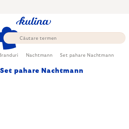
Treci
la
conținut
Branduri
Nachtmann
Set pahare Nachtmann
Set pahare Nachtmann