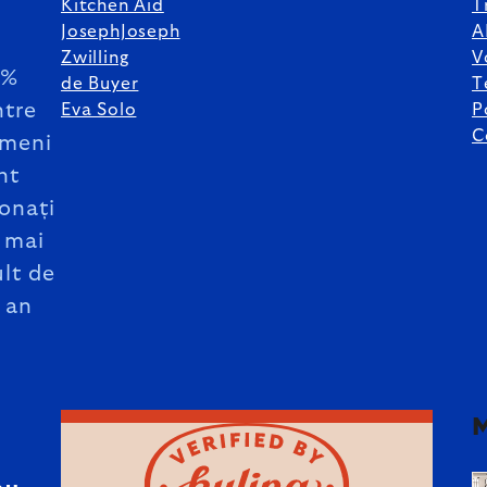
Kitchen Aid
T
JosephJoseph
A
Zwilling
V
5%
de Buyer
T
ntre
Eva Solo
P
C
meni
nt
onați
 mai
lt de
 an