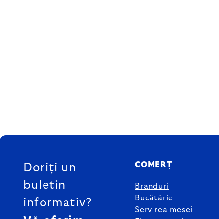
SUBSOL
COMERȚ
Doriți un
buletin
Branduri
Bucătărie
informativ?
Servirea mesei