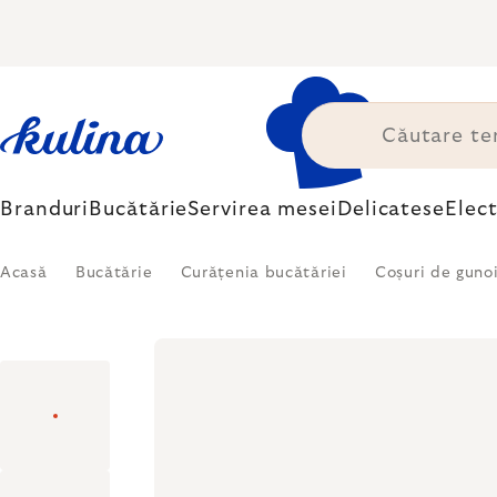
Treci
la
conținut
Branduri
Bucătărie
Servirea mesei
Delicatese
Elec
Acasă
Bucătărie
Curățenia bucătăriei
Coșuri de guno