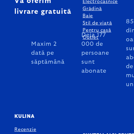
Vă oferim
Electrocasnice
Grădină
livrare gratuită
Baie
8
Stil de viață
di
Pentru casă
Deja 177
Outlet
oa
Maxim 2
000 de
su
dată pe
persoane
ab
săptămână
sunt
de
abonate
mu
un
KULINA
Recenzie