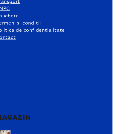
ransport
NPC
ouchere
ermeni și condiții
olitica de confidențialitate
ontact
MAGAZIN