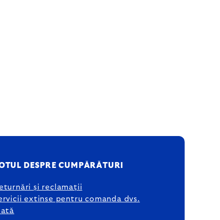
OTUL DESPRE CUMPĂRĂTURI
eturnări și reclamații
ervicii extinse pentru comanda dvs.
lată