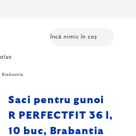
Încă nimic în coș
Coş de cumpărături
tlet
, Brabantia
Saci pentru gunoi
R PERFECTFIT 36 l,
10 buc, Brabantia