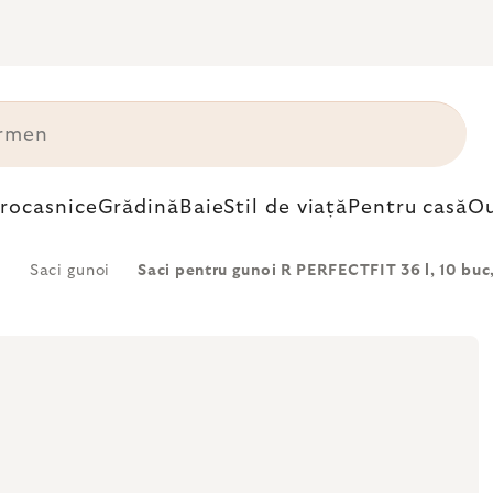
trocasnice
Grădină
Baie
Stil de viață
Pentru casă
Ou
i
Saci gunoi
Saci pentru gunoi R PERFECTFIT 36 l, 10 buc