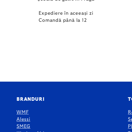
Expediere în aceeași zi
Comandă până la 12
BRANDURI
T
WMF
R
Alessi
S
SMEG
P