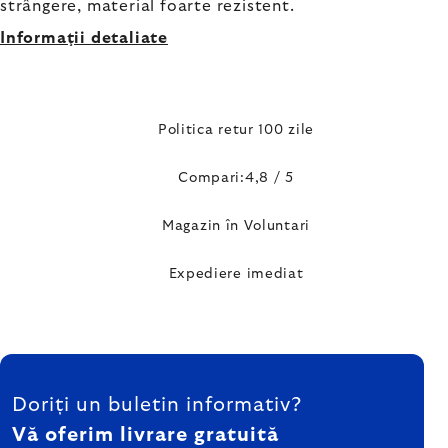
strângere, material foarte rezistent.
Informaţii detaliate
Politica retur 100 zile
Compari:4,8 / 5
Magazin în Voluntari
Expediere imediat
SUBSOL
Doriți un buletin informativ?
Vă oferim livrare gratuită