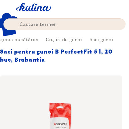
Treci
la
conținut
țenia bucătăriei
Coșuri de gunoi
Saci gunoi
Saci pentru gunoi B PerfectFit 5 l, 20
buc, Brabantia