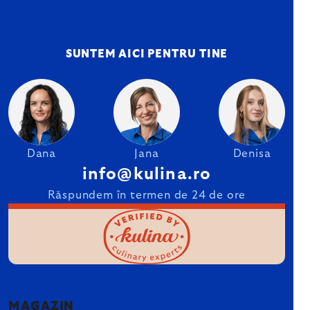
SUNTEM AICI PENTRU TINE
Dana
Jana
Denisa
info@kulina.ro
Răspundem în termen de 24 de ore
MAGAZIN