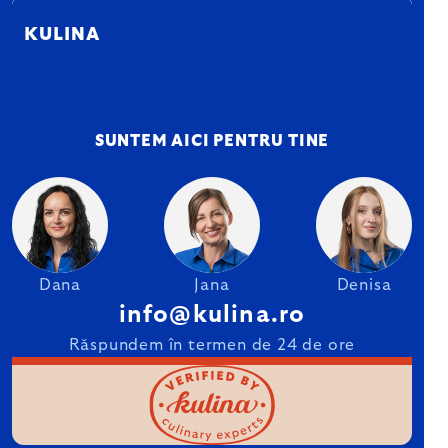
KULINA
SUNTEM AICI PENTRU TINE
Dana
Jana
Denisa
info@kulina.ro
Răspundem în termen de 24 de ore