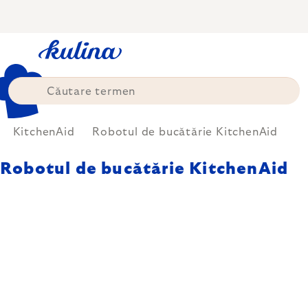
Treci
la
conținut
KitchenAid
Robotul de bucătărie KitchenAid
Robotul de bucătărie KitchenAid