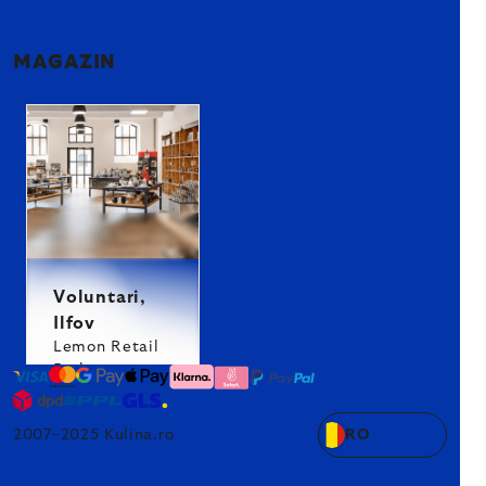
MAGAZIN
Voluntari,
Ilfov
Lemon Retail
Park
2007–2025 Kulina.ro
RO