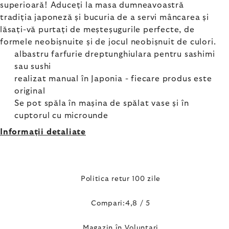
superioară! Aduceți la masa dumneavoastră
tradiția japoneză și bucuria de a servi mâncarea și
lăsați-vă purtați de meșteșugurile perfecte, de
formele neobișnuite și de jocul neobișnuit de culori.
albastru farfurie dreptunghiulara pentru sashimi
sau sushi
realizat manual în Japonia - fiecare produs este
original
Se pot spăla în mașina de spălat vase și în
cuptorul cu microunde
Informaţii detaliate
Politica retur 100 zile
Compari:4,8 / 5
Magazin în Voluntari