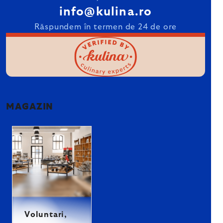
info@kulina.ro
Răspundem în termen de 24 de ore
MAGAZIN
Voluntari,