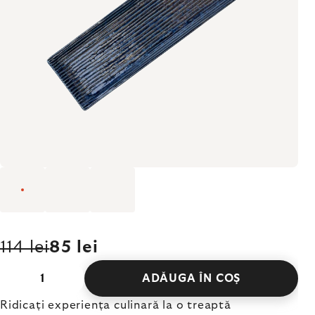
114 lei
85 lei
ADĂUGA ÎN COŞ
Ridicați experiența culinară la o treaptă