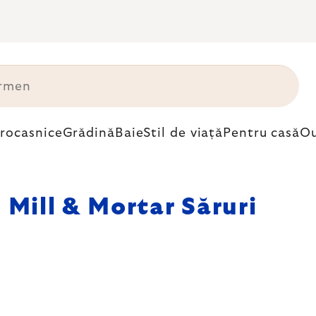
trocasnice
Grădină
Baie
Stil de viață
Pentru casă
Ou
Mill & Mortar Săruri