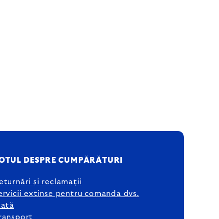
OTUL DESPRE CUMPĂRĂTURI
eturnări și reclamații
ervicii extinse pentru comanda dvs.
lată
ransport