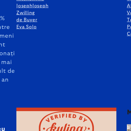
JosephJoseph
A
Zwilling
V
5%
de Buyer
T
ntre
Eva Solo
P
C
meni
nt
onați
 mai
lt de
 an
RU