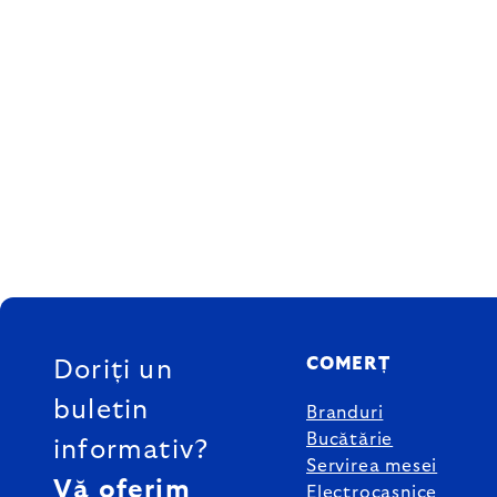
SUBSOL
COMERȚ
Doriți un
buletin
Branduri
Bucătărie
informativ?
Servirea mesei
Vă oferim
Electrocasnice