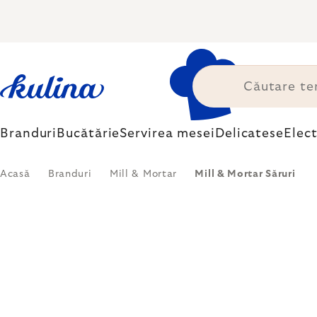
Treci
la
conținut
Branduri
Bucătărie
Servirea mesei
Delicatese
Elec
Acasă
Branduri
Mill & Mortar
Mill & Mortar Săruri