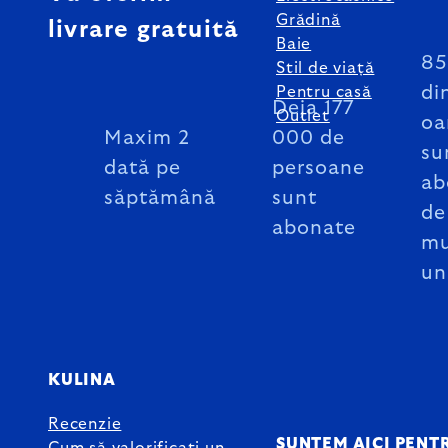
Grădină
livrare gratuită
Baie
8
Stil de viață
di
Pentru casă
Deja 177
Outlet
oa
Maxim 2
000 de
su
dată pe
persoane
ab
săptămână
sunt
de
abonate
mu
un
KULINA
Recenzie
SUNTEM AICI PENT