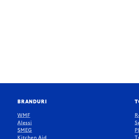
BRANDURI
T
WMF
R
Alessi
S
SMEG
P
Kitchen Aid
T