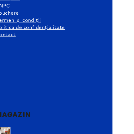
NPC
ouchere
ermeni și condiții
olitica de confidențialitate
ontact
MAGAZIN