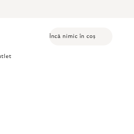
Încă nimic în coș
Coş de cumpărături
tlet