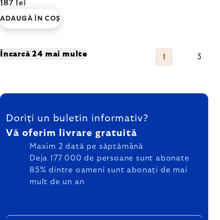
187 lei
ADAUGĂ ÎN COŞ
Controlul
Încarcă 24 mai multe
1
3
Paginare
listărilor
SUBSOL
Doriți un buletin informativ?
Vă oferim livrare gratuită
Maxim 2 dată pe săptămână
Deja 177 000 de persoane sunt abonate
85% dintre oameni sunt abonați de mai
mult de un an