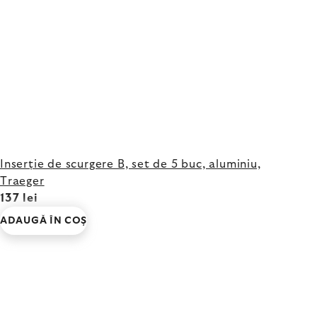
Inserție de scurgere B, set de 5 buc, aluminiu,
Traeger
137 lei
ADAUGĂ ÎN COŞ