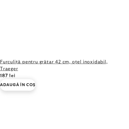
Furculiță pentru grătar 42 cm, oțel inoxidabil,
Traeger
187 lei
ADAUGĂ ÎN COŞ