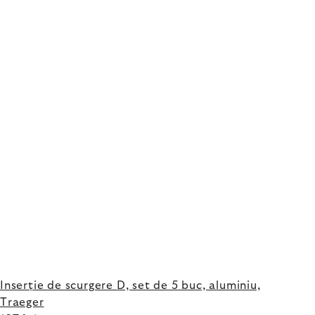
Inserție de scurgere D, set de 5 buc, aluminiu,
Traeger