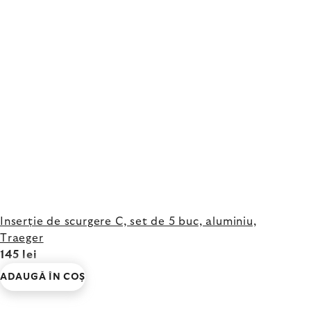
Inserție de scurgere C, set de 5 buc, aluminiu,
Traeger
145 lei
ADAUGĂ ÎN COŞ