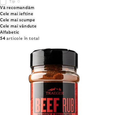
Tip
0
SELECTAREA
Vă recomandăm
Cele mai ieftine
PRODUSULUI
Cele mai scumpe
Cele mai vândute
Alfabetic
54
articole în total
LISTĂ
PRODUSE