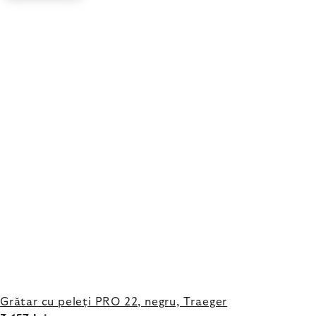
Grătar cu peleți PRO 22, negru, Traeger