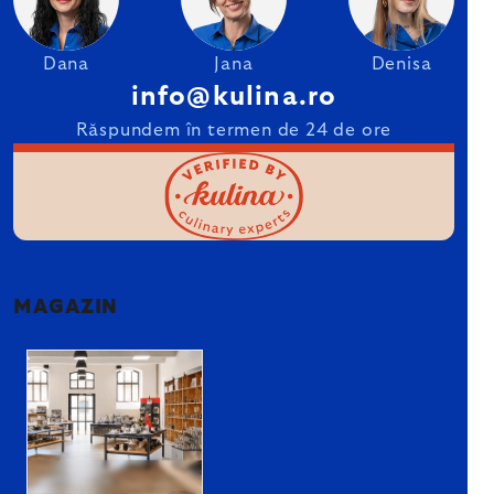
Dana
Jana
Denisa
info@kulina.ro
Răspundem în termen de 24 de ore
MAGAZIN