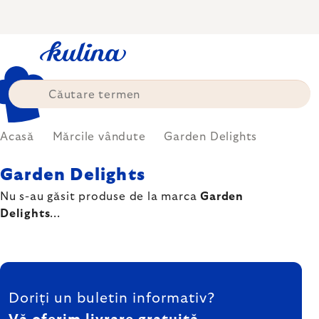
Treci
la
conținut
Acasă
Mărcile vândute
Garden Delights
Garden Delights
Nu s-au găsit produse de la marca
Garden
Delights
...
SUBSOL
Doriți un buletin informativ?