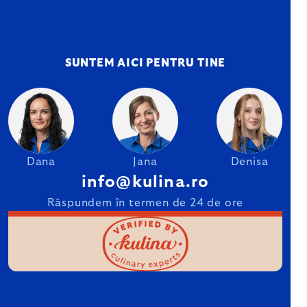
SUNTEM AICI PENTRU TINE
Dana
Jana
Denisa
info@kulina.ro
Răspundem în termen de 24 de ore