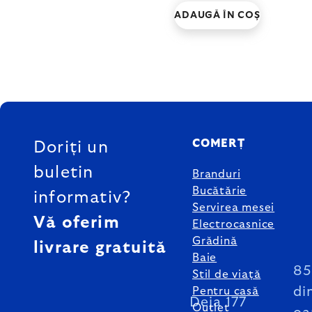
ADAUGĂ ÎN COŞ
SUBSOL
COMERȚ
Doriți un
buletin
Branduri
Bucătărie
informativ?
Servirea mesei
Vă oferim
Electrocasnice
Grădină
livrare gratuită
Baie
8
Stil de viață
di
Pentru casă
Deja 177
Outlet