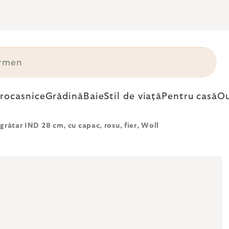
trocasnice
Grădină
Baie
Stil de viață
Pentru casă
Ou
grătar IND 28 cm, cu capac, rosu, fier, Woll