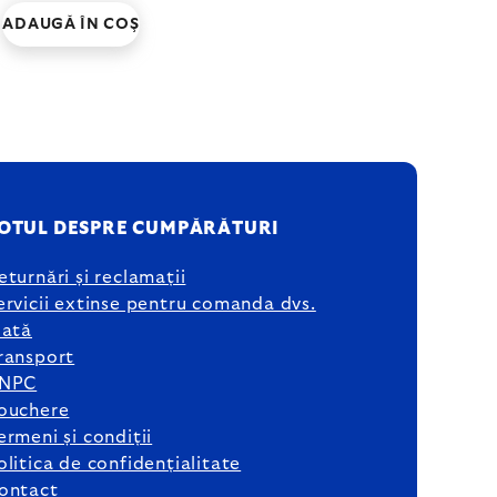
ADAUGĂ ÎN COŞ
OTUL DESPRE CUMPĂRĂTURI
eturnări și reclamații
ervicii extinse pentru comanda dvs.
lată
ransport
NPC
ouchere
ermeni și condiții
olitica de confidențialitate
ontact