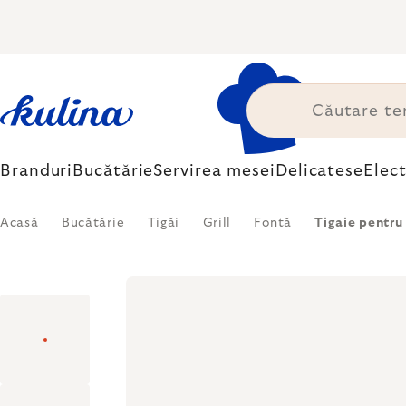
Treci
la
conținut
Branduri
Bucătărie
Servirea mesei
Delicatese
Elec
Acasă
Bucătărie
Tigăi
Grill
Fontă
Tigaie pentru 