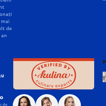
meni
nt
onați
 mai
lt de
 an
RU
ro
n de