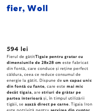
fier, Woll
594 lei
Fierul de gătit
Tigaie pentru gratar cu
dimensiunile de 28x28 cm
este fabricat
din fontă, care conduce și reține perfect
căldura, ceea ce reduce consumul de
energie la gătit. Dispune de
un capac unic
din fontă cu fante
, care este
mai mic
decât tigaia
, are
striuri de grătar pe
partea interioară
și, în timpul utilizării
tigăii, se
așază direct pe carne
. Tigaia Iron
este potrivită pentru
servirea din cuptor