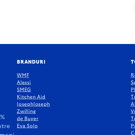
BRANDURI
T
WMF
R
Alessi
S
SMEG
P
Kitchen Aid
T
JosephJoseph
A
Zwilling
V
5%
de Buyer
T
ntre
Eva Solo
P
C