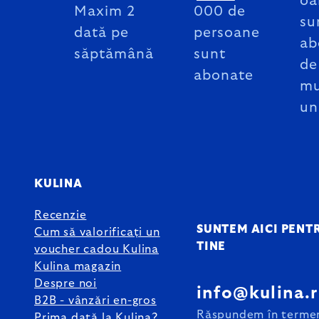
oa
Maxim 2
000 de
su
dată pe
persoane
ab
săptămână
sunt
de
abonate
mu
un
KULINA
Recenzie
SUNTEM AICI PENT
Cum să valorificați un
TINE
voucher cadou Kulina
Kulina magazin
Despre noi
info@kulina.
B2B - vânzări en-gros
Răspundem în terme
Prima dată la Kulina?